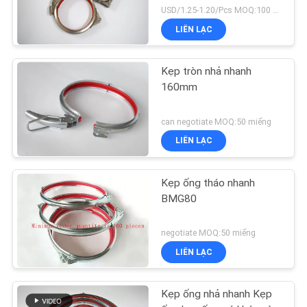
ống dẫn được kết nối
USD/1.25-1.20/Pcs MOQ:100 CHIẾC
LIÊN LẠC
Kẹp tròn nhả nhanh
160mm
can negotiate MOQ:50 miếng
LIÊN LẠC
Kẹp ống tháo nhanh
BMG80
negotiate MOQ:50 miếng
LIÊN LẠC
Kẹp ống nhả nhanh Kẹp