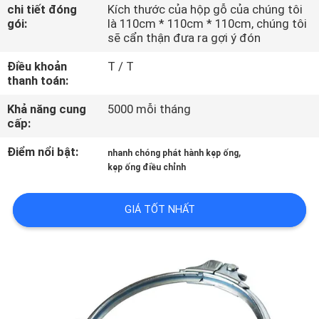
THAM
chi tiết đóng
Kích thước của hộp gỗ của chúng tôi
gói:
là 110cm * 110cm * 110cm, chúng tôi
QUAN
sẽ cẩn thận đưa ra gợi ý đón
NHÀ
Điều khoản
T / T
thanh toán:
MÁY
Khả năng cung
5000 mỗi tháng
cấp:
KIỂM
SOÁT
Điểm nổi bật:
,
nhanh chóng phát hành kẹp ống
kẹp ống điều chỉnh
CHẤT
LƯỢNG
GIÁ TỐT NHẤT
LIÊN
HỆ
VỚI