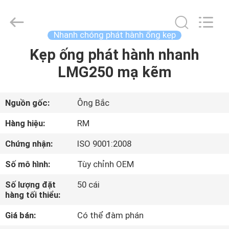
-
2026
SHIJIAZHUANG
WOODOO
TRADE
Nhanh chóng phát hành ống kẹp
CO.,LTD.
All
Rights
Kẹp ống phát hành nhanh
NHÀ
Reserved.
LMG250 mạ kẽm
CÁC
SẢN
Nguồn gốc:
Ông Bắc
PHẨM
Hàng hiệu:
RM
Chứng nhận:
ISO 9001:2008
VỀ
Số mô hình:
Tùy chỉnh OEM
CHÚNG
Số lượng đặt
50 cái
TÔI
hàng tối thiểu:
Giá bán:
Có thể đàm phán
CHUYẾN