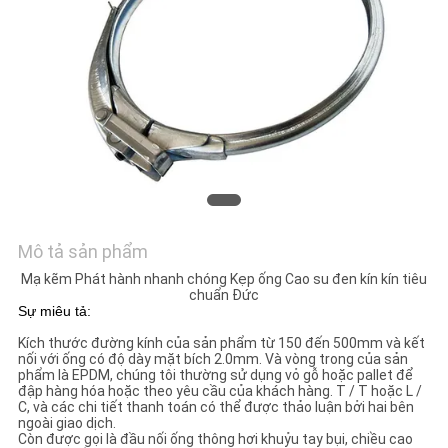
CHÚNG
TÔI
TIN
TỨC
CÁC
TRƯỜNG
Mô tả sản phẩm
HỢP
Mạ kẽm Phát hành nhanh chóng Kẹp ống Cao su đen kín kín tiêu
chuẩn Đức
Sự miêu tả:
SƠ
Kích thước đường kính của sản phẩm từ 150 đến 500mm và kết
ĐỒ
nối với ống có độ dày mặt bích 2.0mm. Và vòng trong của sản
phẩm là EPDM, chúng tôi thường sử dụng vỏ gỗ hoặc pallet để
đập hàng hóa hoặc theo yêu cầu của khách hàng. T / T hoặc L /
TRANG
C, và các chi tiết thanh toán có thể được thảo luận bởi hai bên
ngoài giao dịch.
WEB
Còn được gọi là đầu nối ống thông hơi khuỷu tay bụi, chiều cao