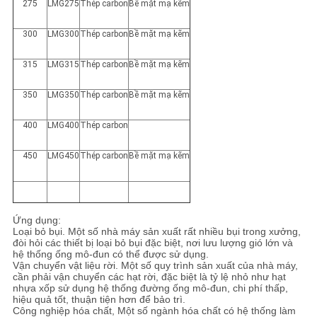
275
LMG275
Thép carbon
Bề mặt mạ kẽm
300
LMG300
Thép carbon
Bề mặt mạ kẽm
315
LMG315
Thép carbon
Bề mặt mạ kẽm
350
LMG350
Thép carbon
Bề mặt mạ kẽm
400
LMG400
Thép carbon
450
LMG450
Thép carbon
Bề mặt mạ kẽm
Ứng dụng:
Loại bỏ bụi. Một số nhà máy sản xuất rất nhiều bụi trong xưởng,
đòi hỏi các thiết bị loại bỏ bụi đặc biệt, nơi lưu lượng gió lớn và
hệ thống ống mô-đun có thể được sử dụng.
Vận chuyển vật liệu rời. Một số quy trình sản xuất của nhà máy,
cần phải vận chuyển các hạt rời, đặc biệt là tỷ lệ nhỏ như hạt
nhựa xốp sử dụng hệ thống đường ống mô-đun, chi phí thấp,
hiệu quả tốt, thuận tiện hơn để bảo trì.
Công nghiệp hóa chất, Một số ngành hóa chất có hệ thống làm