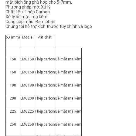
mặt bích ống phù hợp cho 5-7mm,
Phương pháp mở: Xử lý
Chất liệu: Thép Carbon
PRIVACY
Xử lý bề mặt: mạ kẽm
Cung cấp mẫu: Đàm phán
POLICY
Chúng tôi hỗ trợ kích thước tùy chỉnh và logo
ɸD (mm)
Modle
Vật chất
150
LMG150
Thép carbon
Bề mặt mạ kẽm
160
LMG160
Thép carbon
Bề mặt mạ kẽm
180
LMG180
Thép carbon
Bề mặt mạ kẽm
200
LMG200
Thép carbon
Bề mặt mạ kẽm
225
LMG225
Thép carbon
Bề mặt mạ kẽm
250
LMG250
Thép carbon
Bề mặt mạ kẽm