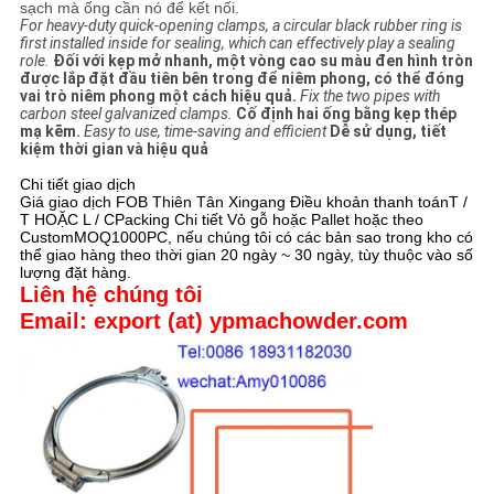
sạch mà ống cần nó để kết nối.
For heavy-duty quick-opening clamps, a circular black rubber ring is
first installed inside for sealing, which can effectively play a sealing
role.
Đối với kẹp mở nhanh, một vòng cao su màu đen hình tròn
được lắp đặt đầu tiên bên trong để niêm phong, có thể đóng
vai trò niêm phong một cách hiệu quả.
Fix the two pipes with
carbon steel galvanized clamps.
Cố định hai ống bằng kẹp thép
mạ kẽm.
Easy to use, time-saving and efficient
Dễ sử dụng, tiết
kiệm thời gian và hiệu quả
Chi tiết giao dịch
Giá giao dịch FOB Thiên Tân Xingang Điều khoản thanh toánT /
T HOẶC L / CPacking Chi tiết Vỏ gỗ hoặc Pallet hoặc theo
CustomMOQ1000PC, nếu chúng tôi có các bản sao trong kho có
thể giao hàng theo thời gian 20 ngày ~ 30 ngày, tùy thuộc vào số
lượng đặt hàng.
Liên hệ chúng tôi
Email: export (at) ypmachowder.com