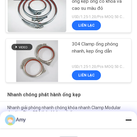
ống kẹp ống có khóa và
cao su màu đỏ
USD/1.25-1.20/Pcs MOQ:50 CHIẾC
LIÊN LẠC
304 Clamp ống phóng
nhanh, kẹp ống dẫn
USD/1.25-1.20/Pcs MOQ:50 CHIẾC
LIÊN LẠC
Nhanh chóng phát hành ống kẹp
Nhanh giải phóng nhanh chóng khóa nhanh Clamp Modular
ducting Ring 304 thép không gỉ clip
Amy
SUS304 Máy kẹp ống phóng nhanh Khóa nhanh Nhẫn ống dẫn
Nhẫn trống Khóa Nhẫn Kẹp