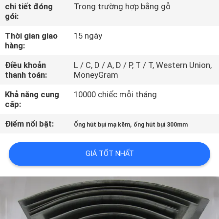
THAM
chi tiết đóng
Trong trường hợp bằng gỗ
gói:
QUAN
Thời gian giao
15 ngày
NHÀ
hàng:
MÁY
Điều khoản
L / C, D / A, D / P, T / T, Western Union,
thanh toán:
MoneyGram
KIỂM
Khả năng cung
10000 chiếc mỗi tháng
SOÁT
cấp:
CHẤT
Điểm nổi bật:
,
Ống hút bụi mạ kẽm
ống hút bụi 300mm
LƯỢNG
GIÁ TỐT NHẤT
LIÊN
HỆ
VỚI