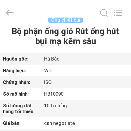
-
2026
SHIJIAZHUANG
WOODOO
TRADE
Ống chiết bụi
CO.,LTD.
All
Rights
Bộ phận ống gió Rút ống hút
NHÀ
Reserved.
bụi mạ kẽm sâu
CÁC
SẢN
Nguồn gốc:
Hà Bắc
PHẨM
Hàng hiệu:
WD
Chứng nhận:
ISO
VỀ
Số mô hình:
HB10090
CHÚNG
Số lượng đặt
100 miếng
TÔI
hàng tối thiểu:
Giá bán:
can negotiate
CHUYẾN