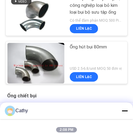
công nghiệp loại bỏ kim
loại bụi bộ sưu tập ống
Có thể đàm phán MOQ:500 Piece
LIÊN LẠC
Ống hút bụi 80mm
USD 2.5-6.8/unit MOQ:50 đơn vị
LIÊN LẠC
Ống chiết bụi
Hệ thống thu bốc bụi ống dẫn - Máy liệu kẽm DX51D+Z275
Cathy
Galvanized Round Cone Top Chimney Cap With Screen
Fireplace Exhaust Cap điều chỉnh
2:08 PM