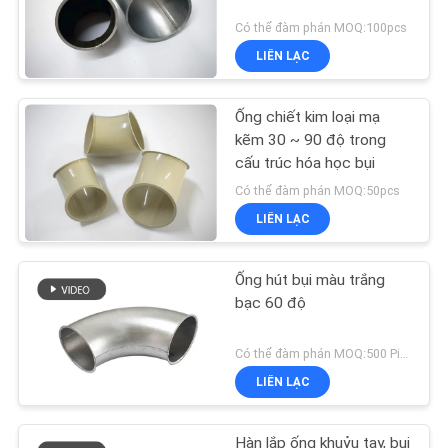
Có thể đàm phán MOQ:100pcs
LIÊN LẠC
Ống chiết kim loại mạ
kẽm 30 ~ 90 độ trong
cấu trúc hóa học bụi
Có thể đàm phán MOQ:50pcs
LIÊN LẠC
Ống hút bụi màu trắng
bạc 60 độ
Có thể đàm phán MOQ:500 Piece
LIÊN LẠC
Hàn lắp ống khuỷu tay, bụi