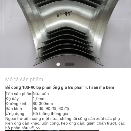
CHÚNG
TÔI
TIN
TỨC
CÁC
TRƯỜNG
HỢP
Mô tả sản phẩm
Bẻ cong 100-90 bộ phận ống gió Bộ phận rút sâu mạ kẽm
Tên sản phẩm
Nửa uốn
SƠ
Độ dày
1,0mm
Đường kính
80-300mm
ĐỒ
Bán kính
45 độ, 90 độ, 60 độ
Ứng dụng
Hệ thống thông gió
TRANG
Ngoại trừ uốn cong một nửa, chúng tôi cũng sản xuất các phụ
kiện ống dẫn khác, uốn cong, kẹp ống dẫn, giảm chấn trượt, các
WEB
bộ phận sâu vẽ, vv