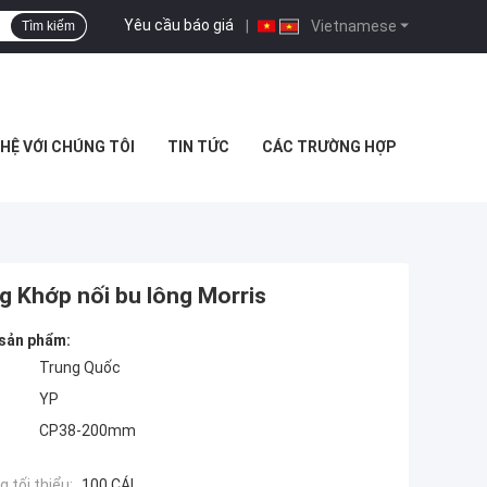
Yêu cầu báo giá
|
Vietnamese
Tìm kiếm
 HỆ VỚI CHÚNG TÔI
TIN TỨC
CÁC TRƯỜNG HỢP
g Khớp nối bu lông Morris
 sản phẩm:
Trung Quốc
YP
CP38-200mm
 tối thiểu:
100 CÁI