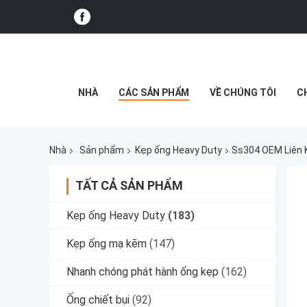
NHÀ
CÁC SẢN PHẨM
VỀ CHÚNG TÔI
C
Nhà
Sản phẩm
Kẹp ống Heavy Duty
Ss304 OEM Liên K
TẤT CẢ SẢN PHẨM
Kẹp ống Heavy Duty
(183)
Kẹp ống mạ kẽm
(147)
Nhanh chóng phát hành ống kẹp
(162)
Ống chiết bụi
(92)