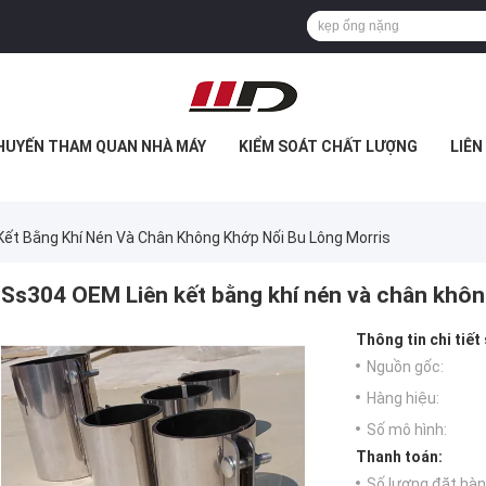
HUYẾN THAM QUAN NHÀ MÁY
KIỂM SOÁT CHẤT LƯỢNG
LIÊN
ết Bằng Khí Nén Và Chân Không Khớp Nối Bu Lông Morris
Ss304 OEM Liên kết bằng khí nén và chân khôn
Thông tin chi tiết
Nguồn gốc:
Hàng hiệu:
Số mô hình:
Thanh toán:
Số lượng đặt hàng