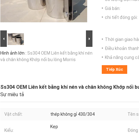
Giá bán:
chi tiết đóng gói:
Thời gian giao hà
Điều khoản thanh
Hình ảnh lớn :
Ss304 OEM Liên kết bằng khí nén
Khả năng cung c
và chân không Khớp nối bu lông Morris
Tiếp Xúc
Ss304 OEM Liên kết bằng khí nén và chân không Khớp nối b
Sự miêu tả
Vật chất:
thép không gỉ 430/304
Tên s
Kẹp
Kiểu:
Đóng 