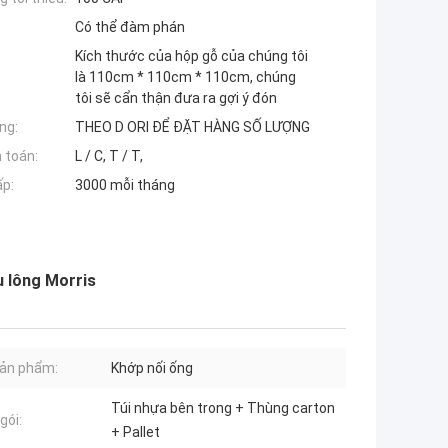
Có thể đàm phán
Kích thước của hộp gỗ của chúng tôi
là 110cm * 110cm * 110cm, chúng
tôi sẽ cẩn thận đưa ra gợi ý đón
ng:
THEO D ORI ĐỂ ĐẶT HÀNG SỐ LƯỢNG
 toán:
L / C, T / T,
ấp:
3000 mỗi tháng
u lông Morris
ản phẩm:
Khớp nối ống
Túi nhựa bên trong + Thùng carton
gói:
+ Pallet