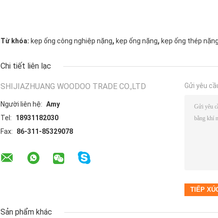
,
,
Từ khóa:
kẹp ống công nghiệp nặng
kẹp ống nặng
kẹp ống thép nặn
Chi tiết liên lạc
SHIJIAZHUANG WOODOO TRADE CO.,LTD
Gửi yêu cầ
Người liên hệ:
Amy
Tel:
18931182030
Fax:
86-311-85329078
Sản phẩm khác