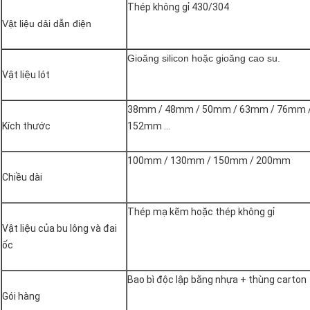
Thép không gỉ 430/304
Vật liệu dải dẫn điện
Gioăng silicon hoặc gioăng cao su.
Vật liệu lót
38mm / 48mm / 50mm / 63mm / 76mm 
Kích thước
152mm ...
100mm / 130mm / 150mm / 200mm
Chiều dài
Thép mạ kẽm hoặc thép không gỉ
Vật liệu của bu lông và đai
ốc
Bao bì độc lập bằng nhựa + thùng carton
Gói hàng