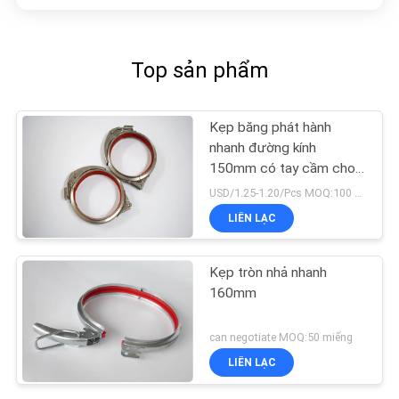
Top sản phẩm
Kẹp băng phát hành
nhanh đường kính
150mm có tay cầm cho
ống dẫn được kết nối
USD/1.25-1.20/Pcs MOQ:100 CHIẾC
LIÊN LẠC
Kẹp tròn nhả nhanh
160mm
can negotiate MOQ:50 miếng
LIÊN LẠC