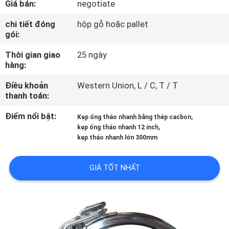
Giá bán:
negotiate
THAM
QUAN
chi tiết đóng
hộp gỗ hoặc pallet
gói:
NHÀ
Thời gian giao
25 ngày
MÁY
hàng:
Điều khoản
Western Union, L / C, T / T
KIỂM
thanh toán:
SOÁT
Điểm nổi bật:
,
Kẹp ống tháo nhanh bằng thép cacbon
CHẤT
,
kẹp ống tháo nhanh 12 inch
kẹp tháo nhanh lớn 300mm
LƯỢNG
GIÁ TỐT NHẤT
LIÊN
HỆ
VỚI