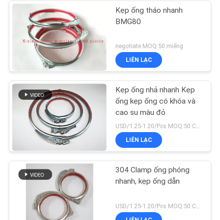
Kẹp ống tháo nhanh
BMG80
negotiate MOQ:50 miếng
LIÊN LẠC
Kẹp ống nhả nhanh Kẹp
ống kẹp ống có khóa và
cao su màu đỏ
USD/1.25-1.20/Pcs MOQ:50 CHIẾC
LIÊN LẠC
304 Clamp ống phóng
nhanh, kẹp ống dẫn
USD/1.25-1.20/Pcs MOQ:50 CHIẾC
LIÊN LẠC