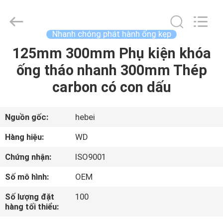
-
2026
SHIJIAZHUANG
WOODOO
TRADE
Nhanh chóng phát hành ống kẹp
CO.,LTD.
All
Rights
125mm 300mm Phụ kiện khóa
NHÀ
Reserved.
ống tháo nhanh 300mm Thép
CÁC
carbon có con dấu
SẢN
PHẨM
Nguồn gốc:
hebei
Hàng hiệu:
WD
VỀ
Chứng nhận:
ISO9001
CHÚNG
Số mô hình:
OEM
TÔI
Số lượng đặt
100
hàng tối thiểu:
CHUYẾN