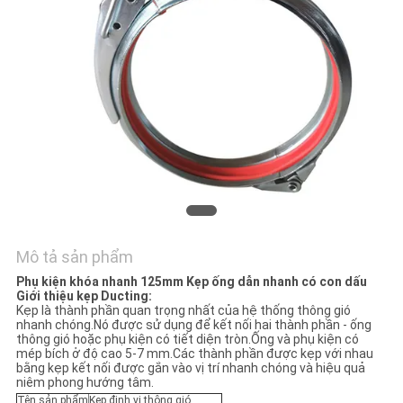
CHÚNG
TÔI
TIN
TỨC
CÁC
TRƯỜNG
HỢP
Mô tả sản phẩm
Phụ kiện khóa nhanh 125mm Kẹp ống dẫn nhanh có con dấu
SƠ
Giới thiệu kẹp Ducting:
Kẹp là thành phần quan trọng nhất của hệ thống thông gió
ĐỒ
nhanh chóng.Nó được sử dụng để kết nối hai thành phần - ống
thông gió hoặc phụ kiện có tiết diện tròn.Ống và phụ kiện có
TRANG
mép bích ở độ cao 5-7 mm.Các thành phần được kẹp với nhau
bằng kẹp kết nối được gắn vào vị trí nhanh chóng và hiệu quả
niêm phong hướng tâm.
WEB
Tên sản phẩm
Kẹp định vị thông gió