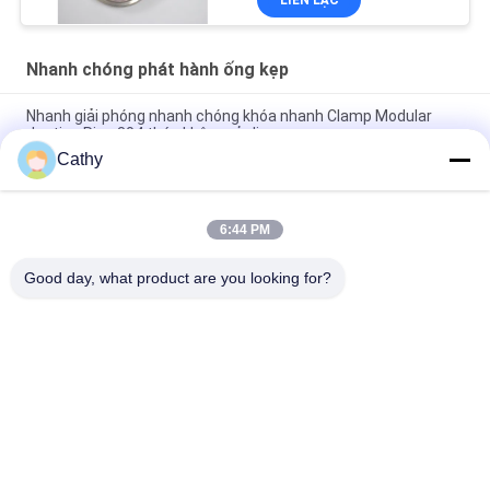
Nhanh chóng phát hành ống kẹp
Nhanh giải phóng nhanh chóng khóa nhanh Clamp Modular
ducting Ring 304 thép không gỉ clip
Cathy
SUS304 Máy kẹp ống phóng nhanh Khóa nhanh Nhẫn ống dẫn
Nhẫn trống Khóa Nhẫn Kẹp
6:44 PM
Nắp ống phóng nhanh khóa nhanh ống thép không gỉ 304 clip
Leverlock Ring Clamp
Good day, what product are you looking for?
Danh mục phổ biến
Tất cả
các
Kẹp Ống Heavy Duty
Kẹp Ống Mạ Kẽm
Nhanh Chóng Phát 
Ống Chiết Bụi
Hành Ống Kẹp