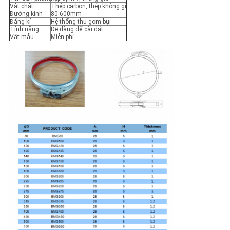
Vật chất
Thép carbon, thép không gỉ
Đường kính
80-600mm
PRIVACY
Đăng kí
Hệ thống thu gom bụi
Tính năng
Dễ dàng để cài đặt
Vật mẫu
Miễn phí
POLICY