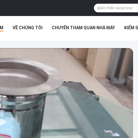
ẨM
VỀ CHÚNG TÔI
CHUYẾN THAM QUAN NHÀ MÁY
KIỂM 
ỜNG HỢP