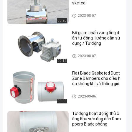
sketed
Damp Zone Dampers
2023-08-07
00:20
Bộ giảm chấn vùng ống d
ẫn tự động Hướng dẫn sử
dụng / Tự động
Damp Zone Dampers
2023-08-07
00:15
Flat Blade Gasketed Duct
Zone Dampers cho điều h
òa không khí và thông gió
Damp Zone Dampers
2023-09-06
00:30
Tự động hoạt động thủ c
ông Khu vực ống dẫn Dam
ppers Blade phẳng