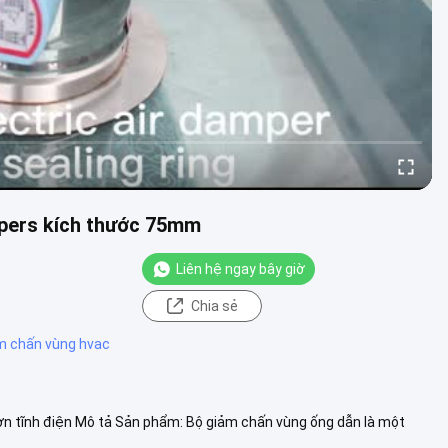
mpers kích thước 75mm
Liên hệ ngay bây giờ
Chia sẻ
m chấn vùng hvac
n tĩnh điện Mô tả Sản phẩm: Bộ giảm chấn vùng ống dẫn là một
 phạm vi k....
Xem thêm