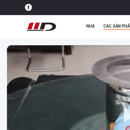
NHÀ
CÁC SẢN PH
TIN TỨC
CÁC TRƯ