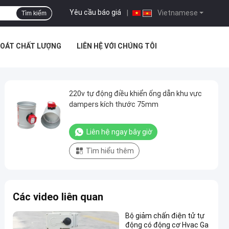
Yêu cầu báo giá
|
Vietnamese
Tìm kiếm
SOÁT CHẤT LƯỢNG
LIÊN HỆ VỚI CHÚNG TÔI
220v tự động điều khiển ống dẫn khu vực
dampers kích thước 75mm
Liên hệ ngay bây giờ
Tìm hiểu thêm
Các video liên quan
Bộ giảm chấn điện tử tự
động có động cơ Hvac Ga