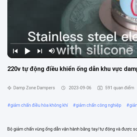
220v tự động điều khiển ống dẫn khu vực da
Damp Zone Dampers
2023-09-06
591 quan điểm
#
giảm chấn điều hòa không khí
#
giảm chấn công nghiệp
#
giả
Bộ giảm chấn vùng ống dẫn vận hành bằng tay/tự động và được sơ
phần thiết yếu của bất kỳ hệ thống điều khiển ống dẫn HVAC nào.Với